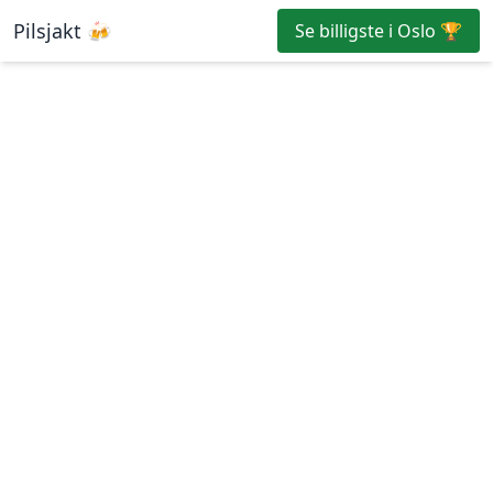
Pilsjakt 🍻
Se billigste i Oslo 🏆