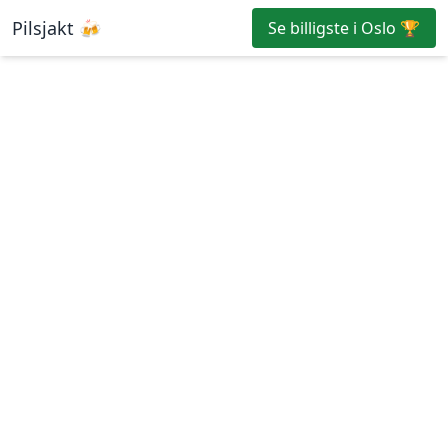
Pilsjakt 🍻
Se billigste i Oslo 🏆