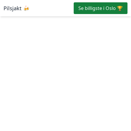
Pilsjakt 🍻
Se billigste i Oslo 🏆